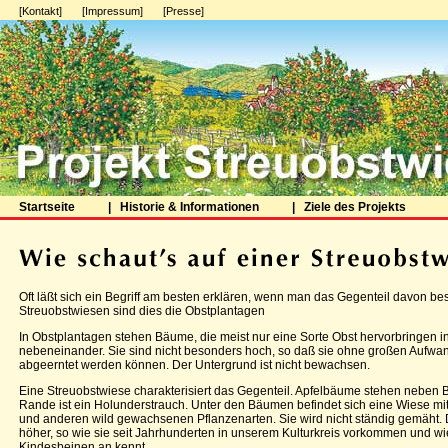
[Kontakt]
[Impressum]
[Presse]
Startseite
|
Historie & Informationen
|
Ziele des Projekts
Oft läßt sich ein Begriff am besten erklären, wenn man das Gegenteil davon bes
Streuobstwiesen sind dies die Obstplantagen
In Obstplantagen stehen Bäume, die meist nur eine Sorte Obst hervorbringen i
nebeneinander. Sie sind nicht besonders hoch, so daß sie ohne großen Aufwa
abgeerntet werden können. Der Untergrund ist nicht bewachsen.
Eine Streuobstwiese charakterisiert das Gegenteil. Apfelbäume stehen nebe
Rande ist ein Holunderstrauch. Unter den Bäumen befindet sich eine Wiese m
und anderen wild gewachsenen Pflanzenarten. Sie wird nicht ständig gemäht. 
höher, so wie sie seit Jahrhunderten in unserem Kulturkreis vorkommen und wie 
Kindesbeinen an kennt.